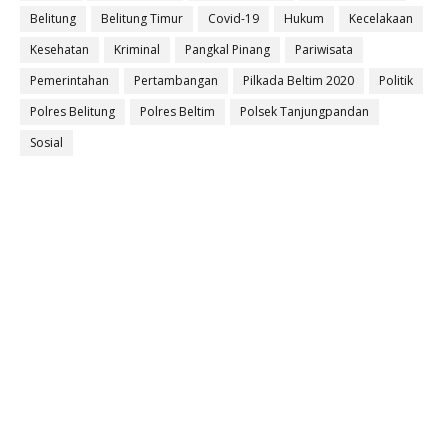
Belitung
Belitung Timur
Covid-19
Hukum
Kecelakaan
Kesehatan
Kriminal
Pangkal Pinang
Pariwisata
Pemerintahan
Pertambangan
Pilkada Beltim 2020
Politik
Polres Belitung
Polres Beltim
Polsek Tanjungpandan
Sosial