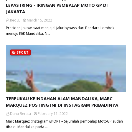
LEPAS IRING - IRINGAN PEMBALAP MOTO GP DI
JAKARTA
RedSE
March 15, 2022
Presiden Jokowi saat menjajal jalur bypass dari Bandara Lombok
menuju KEK Mandalika, N…
SPORT
TERPUKAU KEINDAHAN ALAM MANDALIKA, MARC
MARQUEZ POSTING INI DI INSTAGRAM PRIBADINYA
Danu Berata
February 11, 2022
Marc Marquez (Instagram)SPORT – Sejumlah pembalap MotoGP sudah
tiba di Mandalika pada …