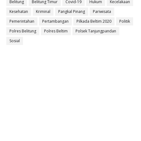
Belitung
Belitung Timur
Covid-19
Hukum
Kecelakaan
Kesehatan
Kriminal
Pangkal Pinang
Pariwisata
Pemerintahan
Pertambangan
Pilkada Beltim 2020
Politik
Polres Belitung
Polres Beltim
Polsek Tanjungpandan
Sosial