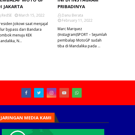
I JAKARTA
PRIBADINYA
RedSE
March 15, 2022
Danu Berata
February 11, 2022
residen Jokowi saat menjajal
Marc Marquez
alur bypass dari Bandara
(Instagram)SPORT – Sejumlah
ombok menuju KEK
pembalap MotoGP sudah
andalika, N…
tiba di Mandalika pada …
JARINGAN MEDIA KAMI