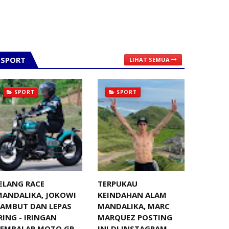
SPORT
LIHAT SEMUA
SPORT
SPORT
ELANG RACE
TERPUKAU
MANDALIKA, JOKOWI
KEINDAHAN ALAM
SAMBUT DAN LEPAS
MANDALIKA, MARC
RING - IRINGAN
MARQUEZ POSTING
PEMBALAP MOTO GP
INI DI INSTAGRAM