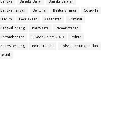
Bangka
Bangka Barat
Bangka Selatan
Bangka Tengah
Belitung
Belitung Timur
Covid-19
Hukum
Kecelakaan
Kesehatan
Kriminal
Pangkal Pinang
Pariwisata
Pemerintahan
Pertambangan
Pilkada Beltim 2020
Politik
Polres Belitung
Polres Beltim
Polsek Tanjungpandan
Sosial