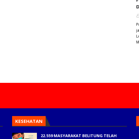
D
P
j
L
M
KESEHATAN
22.559 MASYARAKAT BELITUNG TELAH