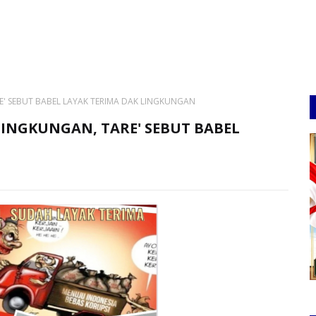
' SEBUT BABEL LAYAK TERIMA DAK LINGKUNGAN
INGKUNGAN, TARE' SEBUT BABEL