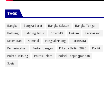
TAGS
Bangka
Bangka Barat
Bangka Selatan
Bangka Tengah
Belitung
Belitung Timur
Covid-19
Hukum
Kecelakaan
Kesehatan
Kriminal
Pangkal Pinang
Pariwisata
Pemerintahan
Pertambangan
Pilkada Beltim 2020
Politik
Polres Belitung
Polres Beltim
Polsek Tanjungpandan
Sosial