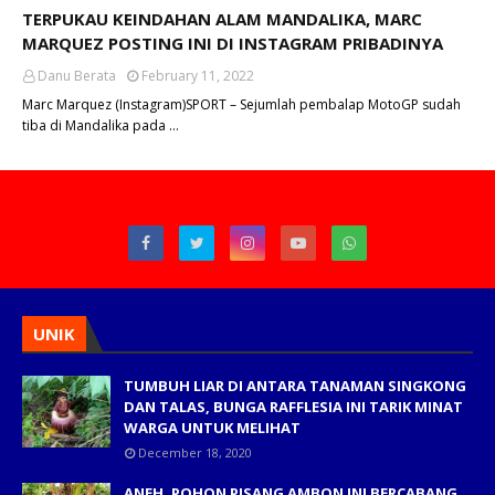
TERPUKAU KEINDAHAN ALAM MANDALIKA, MARC
MARQUEZ POSTING INI DI INSTAGRAM PRIBADINYA
Danu Berata
February 11, 2022
Marc Marquez (Instagram)SPORT – Sejumlah pembalap MotoGP sudah
tiba di Mandalika pada …
UNIK
TUMBUH LIAR DI ANTARA TANAMAN SINGKONG
DAN TALAS, BUNGA RAFFLESIA INI TARIK MINAT
WARGA UNTUK MELIHAT
December 18, 2020
ANEH, POHON PISANG AMBON INI BERCABANG