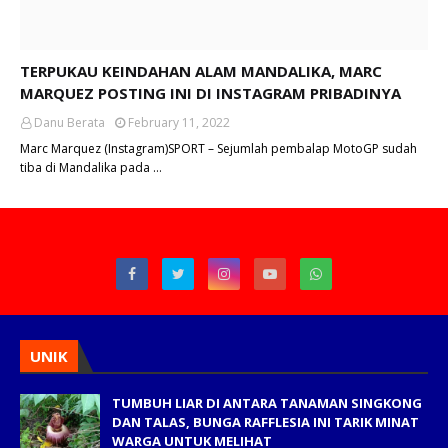
TERPUKAU KEINDAHAN ALAM MANDALIKA, MARC
MARQUEZ POSTING INI DI INSTAGRAM PRIBADINYA
Danu Berata
February 11, 2022
Marc Marquez (Instagram)SPORT – Sejumlah pembalap MotoGP sudah
tiba di Mandalika pada …
UNIK
TUMBUH LIAR DI ANTARA TANAMAN SINGKONG
DAN TALAS, BUNGA RAFFLESIA INI TARIK MINAT
WARGA UNTUK MELIHAT