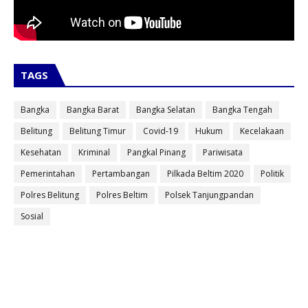
TAGS
Bangka
Bangka Barat
Bangka Selatan
Bangka Tengah
Belitung
Belitung Timur
Covid-19
Hukum
Kecelakaan
Kesehatan
Kriminal
Pangkal Pinang
Pariwisata
Pemerintahan
Pertambangan
Pilkada Beltim 2020
Politik
Polres Belitung
Polres Beltim
Polsek Tanjungpandan
Sosial