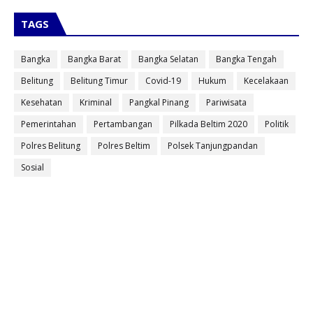
TAGS
Bangka
Bangka Barat
Bangka Selatan
Bangka Tengah
Belitung
Belitung Timur
Covid-19
Hukum
Kecelakaan
Kesehatan
Kriminal
Pangkal Pinang
Pariwisata
Pemerintahan
Pertambangan
Pilkada Beltim 2020
Politik
Polres Belitung
Polres Beltim
Polsek Tanjungpandan
Sosial