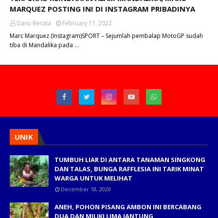
MARQUEZ POSTING INI DI INSTAGRAM PRIBADINYA
Danu Berata
February 11, 2022
Marc Marquez (Instagram)SPORT – Sejumlah pembalap MotoGP sudah
tiba di Mandalika pada …
UNIK
TUMBUH LIAR DI ANTARA TANAMAN SINGKONG
DAN TALAS, BUNGA RAFFLESIA INI TARIK MINAT
WARGA UNTUK MELIHAT
December 18, 2020
ANEH, POHON PISANG AMBON INI BERCABANG
DUA DAN MILIKI LIMA JANTUNG