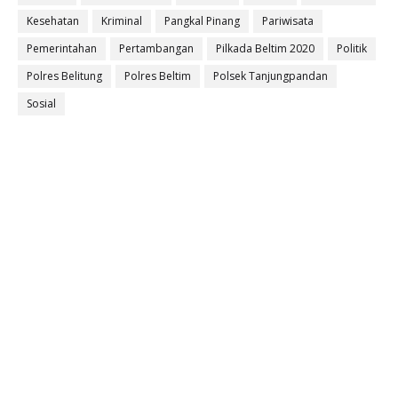
Kesehatan
Kriminal
Pangkal Pinang
Pariwisata
Pemerintahan
Pertambangan
Pilkada Beltim 2020
Politik
Polres Belitung
Polres Beltim
Polsek Tanjungpandan
Sosial