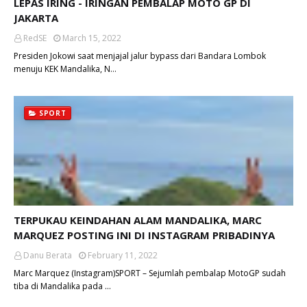
LEPAS IRING - IRINGAN PEMBALAP MOTO GP DI
JAKARTA
RedSE
March 15, 2022
Presiden Jokowi saat menjajal jalur bypass dari Bandara Lombok
menuju KEK Mandalika, N…
SPORT
TERPUKAU KEINDAHAN ALAM MANDALIKA, MARC
MARQUEZ POSTING INI DI INSTAGRAM PRIBADINYA
Danu Berata
February 11, 2022
Marc Marquez (Instagram)SPORT – Sejumlah pembalap MotoGP sudah
tiba di Mandalika pada …