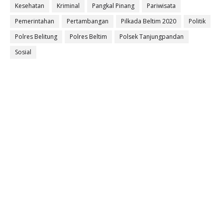
Kesehatan
Kriminal
Pangkal Pinang
Pariwisata
Pemerintahan
Pertambangan
Pilkada Beltim 2020
Politik
Polres Belitung
Polres Beltim
Polsek Tanjungpandan
Sosial