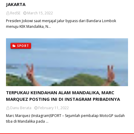
JAKARTA
RedSE
March 15, 2022
Presiden Jokowi saat menjajal jalur bypass dari Bandara Lombok
menuju KEK Mandalika, N…
SPORT
TERPUKAU KEINDAHAN ALAM MANDALIKA, MARC
MARQUEZ POSTING INI DI INSTAGRAM PRIBADINYA
Danu Berata
February 11, 2022
Marc Marquez (Instagram)SPORT – Sejumlah pembalap MotoGP sudah
tiba di Mandalika pada …