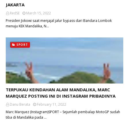
JAKARTA
RedSE
March 15, 2022
Presiden Jokowi saat menjajal jalur bypass dari Bandara Lombok
menuju KEK Mandalika, N…
SPORT
TERPUKAU KEINDAHAN ALAM MANDALIKA, MARC
MARQUEZ POSTING INI DI INSTAGRAM PRIBADINYA
Danu Berata
February 11, 2022
Marc Marquez (Instagram)SPORT – Sejumlah pembalap MotoGP sudah
tiba di Mandalika pada …