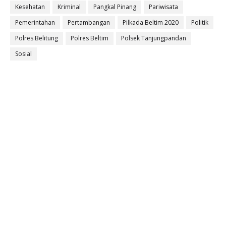
Kesehatan
Kriminal
Pangkal Pinang
Pariwisata
Pemerintahan
Pertambangan
Pilkada Beltim 2020
Politik
Polres Belitung
Polres Beltim
Polsek Tanjungpandan
Sosial