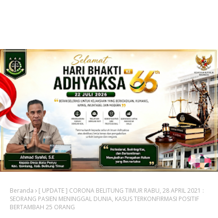
Beranda
[ UPDATE ] CORONA BELITUNG TIMUR RABU, 28 APRIL 2021 :
SEORANG PASIEN MENINGGAL DUNIA, KASUS TERKONFIRMASI POSITIF
BERTAMBAH 25 ORANG