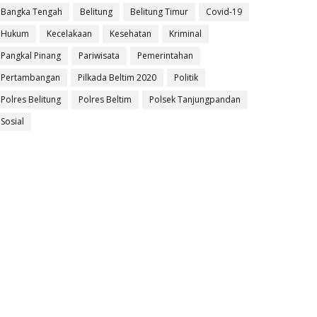
Bangka Tengah
Belitung
Belitung Timur
Covid-19
Hukum
Kecelakaan
Kesehatan
Kriminal
Pangkal Pinang
Pariwisata
Pemerintahan
Pertambangan
Pilkada Beltim 2020
Politik
Polres Belitung
Polres Beltim
Polsek Tanjungpandan
Sosial