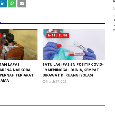
D
P
j
L
M
BELITUNG
TAN LAPAS
SATU LAGI PASIEN POSITIF COVID-
ARENA NARKOBA,
19 MENINGGAL DUNIA, SEMPAT
PERNAH TERJARAT
DIRAWAT DI RUANG ISOLASI
SAMA
March 17, 2021
1