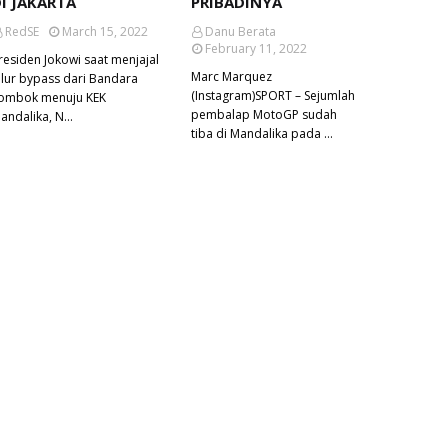
I JAKARTA
PRIBADINYA
RedSE
March 15, 2022
Danu Berata
February 11, 2022
residen Jokowi saat menjajal
Marc Marquez
alur bypass dari Bandara
(Instagram)SPORT – Sejumlah
ombok menuju KEK
pembalap MotoGP sudah
andalika, N…
tiba di Mandalika pada …