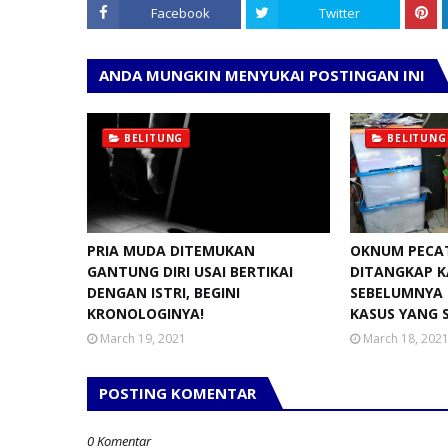
Facebook
Twitter
ANDA MUNGKIN MENYUKAI POSTINGAN INI
BELITUNG
BELITUNG
PRIA MUDA DITEMUKAN
OKNUM PECA
GANTUNG DIRI USAI BERTIKAI
DITANGKAP K
DENGAN ISTRI, BEGINI
SEBELUMNYA 
KRONOLOGINYA!
KASUS YANG 
March 19, 2021
March 18, 202
POSTING KOMENTAR
0 Komentar