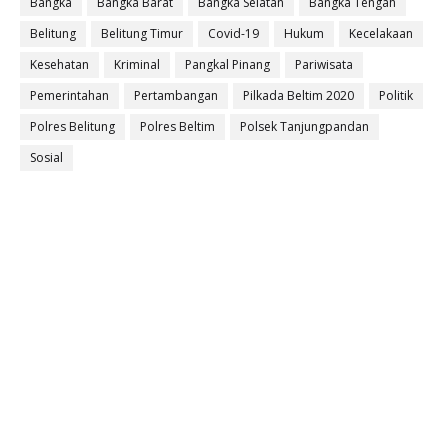
Bangka
Bangka Barat
Bangka Selatan
Bangka Tengah
Belitung
Belitung Timur
Covid-19
Hukum
Kecelakaan
Kesehatan
Kriminal
Pangkal Pinang
Pariwisata
Pemerintahan
Pertambangan
Pilkada Beltim 2020
Politik
Polres Belitung
Polres Beltim
Polsek Tanjungpandan
Sosial