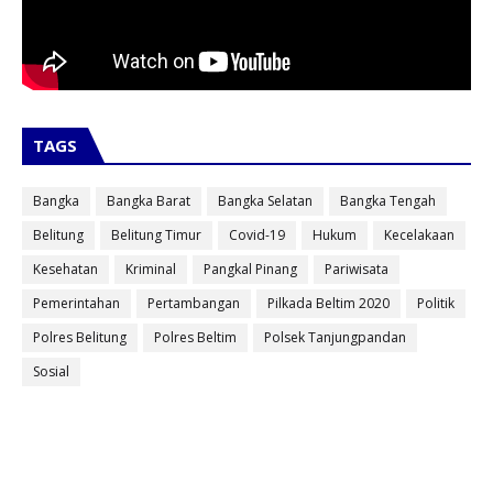
TAGS
Bangka
Bangka Barat
Bangka Selatan
Bangka Tengah
Belitung
Belitung Timur
Covid-19
Hukum
Kecelakaan
Kesehatan
Kriminal
Pangkal Pinang
Pariwisata
Pemerintahan
Pertambangan
Pilkada Beltim 2020
Politik
Polres Belitung
Polres Beltim
Polsek Tanjungpandan
Sosial