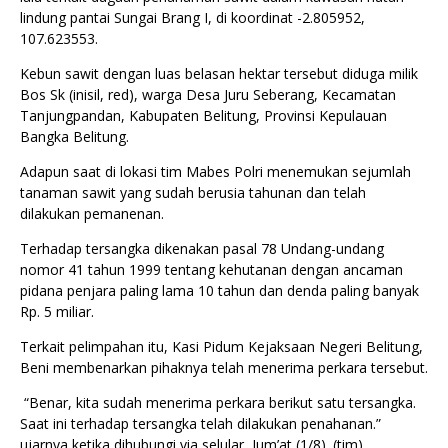
lindung pantai Sungai Brang I, di koordinat -2.805952,
107.623553.
Kebun sawit dengan luas belasan hektar tersebut diduga milik
Bos Sk (inisil, red), warga Desa Juru Seberang, Kecamatan
Tanjungpandan, Kabupaten Belitung, Provinsi Kepulauan
Bangka Belitung.
Adapun saat di lokasi tim Mabes Polri menemukan sejumlah
tanaman sawit yang sudah berusia tahunan dan telah
dilakukan pemanenan.
Terhadap tersangka dikenakan pasal 78 Undang-undang
nomor 41 tahun 1999 tentang kehutanan dengan ancaman
pidana penjara paling lama 10 tahun dan denda paling banyak
Rp. 5 miliar.
Terkait pelimpahan itu, Kasi Pidum Kejaksaan Negeri Belitung,
Beni membenarkan pihaknya telah menerima perkara tersebut.
“Benar, kita sudah menerima perkara berikut satu tersangka.
Saat ini terhadap tersangka telah dilakukan penahanan.”
ujarnya ketika dihubungi via selular, Jum’at (1/8). (tim)