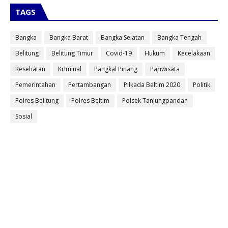
TAGS
Bangka
Bangka Barat
Bangka Selatan
Bangka Tengah
Belitung
Belitung Timur
Covid-19
Hukum
Kecelakaan
Kesehatan
Kriminal
Pangkal Pinang
Pariwisata
Pemerintahan
Pertambangan
Pilkada Beltim 2020
Politik
Polres Belitung
Polres Beltim
Polsek Tanjungpandan
Sosial