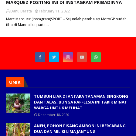
MARQUEZ POSTING INI DI INSTAGRAM PRIBADINYA
Danu Berata
February 11, 2022
Marc Marquez (Instagram)SPORT – Sejumlah pembalap MotoGP sudah
tiba di Mandalika pada …
UNIK
TUMBUH LIAR DI ANTARA TANAMAN SINGKONG
DAN TALAS, BUNGA RAFFLESIA INI TARIK MINAT
WARGA UNTUK MELIHAT
December 18, 2020
ANEH, POHON PISANG AMBON INI BERCABANG
DUA DAN MILIKI LIMA JANTUNG