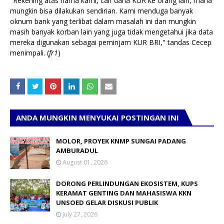
"Rekening atas nama kami, cair dana KUR ke orang lain, mana
mungkin bisa dilakukan sendirian. Kami menduga banyak
oknum bank yang terlibat dalam masalah ini dan mungkin
masih banyak korban lain yang juga tidak mengetahui jika data
mereka digunakan sebagai peminjam KUR BRI," tandas Cecep
menimpali. (
fr1
)
ANDA MUNGKIN MENYUKAI POSTINGAN INI
MOLOR, PROYEK KNMP SUNGAI PADANG
AMBURADUL
August 01, 2026
DORONG PERLINDUNGAN EKOSISTEM, KUPS
KERAMAT GENTING DAN MAHASISWA KKN
UNSOED GELAR DISKUSI PUBLIK
July 27, 2026