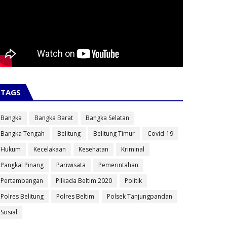
TAGS
Bangka
Bangka Barat
Bangka Selatan
Bangka Tengah
Belitung
Belitung Timur
Covid-19
Hukum
Kecelakaan
Kesehatan
Kriminal
Pangkal Pinang
Pariwisata
Pemerintahan
Pertambangan
Pilkada Beltim 2020
Politik
Polres Belitung
Polres Beltim
Polsek Tanjungpandan
Sosial