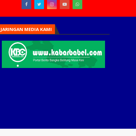
JARINGAN MEDIA KAMI
Home
Tim Redaksi
Periklanan
Karir
Pedoman Siber