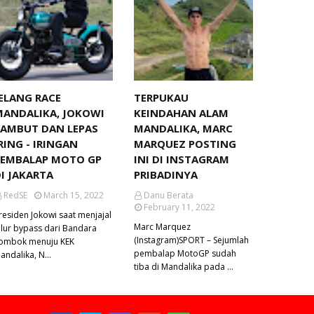
ELANG RACE
TERPUKAU
MANDALIKA, JOKOWI
KEINDAHAN ALAM
SAMBUT DAN LEPAS
MANDALIKA, MARC
RING - IRINGAN
MARQUEZ POSTING
PEMBALAP MOTO GP
INI DI INSTAGRAM
I JAKARTA
PRIBADINYA
RedSE
March 15, 2022
Danu Berata
February 11, 2022
residen Jokowi saat menjajal
Marc Marquez
alur bypass dari Bandara
(Instagram)SPORT – Sejumlah
ombok menuju KEK
pembalap MotoGP sudah
andalika, N…
tiba di Mandalika pada …