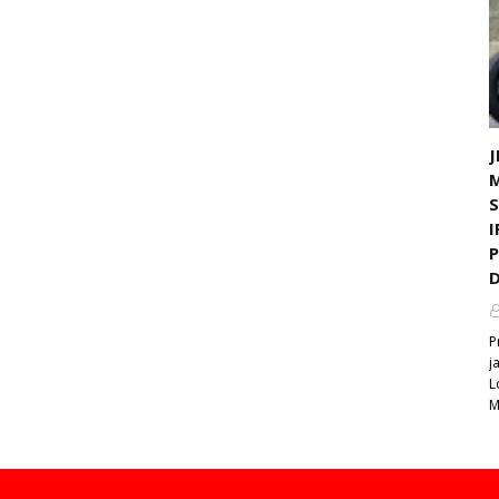
J
I
D
P
j
L
M