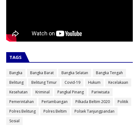
TAGS
Bangka
Bangka Barat
Bangka Selatan
Bangka Tengah
Belitung
Belitung Timur
Covid-19
Hukum
Kecelakaan
Kesehatan
Kriminal
Pangkal Pinang
Pariwisata
Pemerintahan
Pertambangan
Pilkada Beltim 2020
Politik
Polres Belitung
Polres Beltim
Polsek Tanjungpandan
Sosial