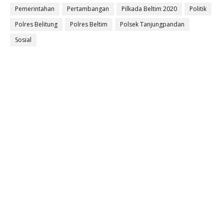
Pemerintahan
Pertambangan
Pilkada Beltim 2020
Politik
Polres Belitung
Polres Beltim
Polsek Tanjungpandan
Sosial