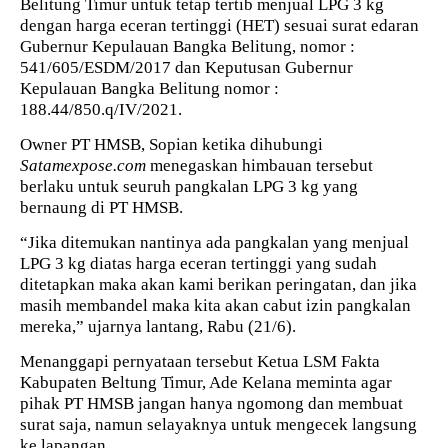
Belitung Timur untuk tetap tertib menjual LPG 3 kg
dengan harga eceran tertinggi (HET) sesuai surat edaran
Gubernur Kepulauan Bangka Belitung, nomor :
541/605/ESDM/2017 dan Keputusan Gubernur
Kepulauan Bangka Belitung nomor :
188.44/850.q/IV/2021.
Owner PT HMSB, Sopian ketika dihubungi
Satamexpose.com
menegaskan himbauan tersebut
berlaku untuk seuruh pangkalan LPG 3 kg yang
bernaung di PT HMSB.
“Jika ditemukan nantinya ada pangkalan yang menjual
LPG 3 kg diatas harga eceran tertinggi yang sudah
ditetapkan maka akan kami berikan peringatan, dan jika
masih membandel maka kita akan cabut izin pangkalan
mereka,” ujarnya lantang, Rabu (21/6).
Menanggapi pernyataan tersebut Ketua LSM Fakta
Kabupaten Beltung Timur, Ade Kelana meminta agar
pihak PT HMSB jangan hanya ngomong dan membuat
surat saja, namun selayaknya untuk mengecek langsung
ke lapangan.