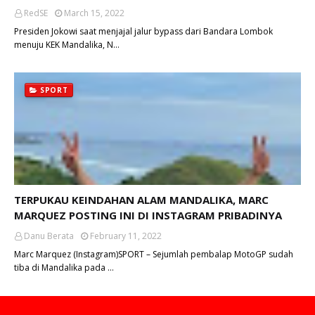
RedSE
March 15, 2022
Presiden Jokowi saat menjajal jalur bypass dari Bandara Lombok
menuju KEK Mandalika, N…
SPORT
TERPUKAU KEINDAHAN ALAM MANDALIKA, MARC
MARQUEZ POSTING INI DI INSTAGRAM PRIBADINYA
Danu Berata
February 11, 2022
Marc Marquez (Instagram)SPORT – Sejumlah pembalap MotoGP sudah
tiba di Mandalika pada …