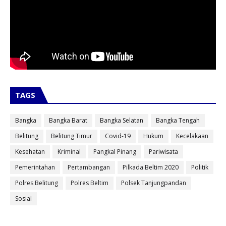
TAGS
Bangka
Bangka Barat
Bangka Selatan
Bangka Tengah
Belitung
Belitung Timur
Covid-19
Hukum
Kecelakaan
Kesehatan
Kriminal
Pangkal Pinang
Pariwisata
Pemerintahan
Pertambangan
Pilkada Beltim 2020
Politik
Polres Belitung
Polres Beltim
Polsek Tanjungpandan
Sosial