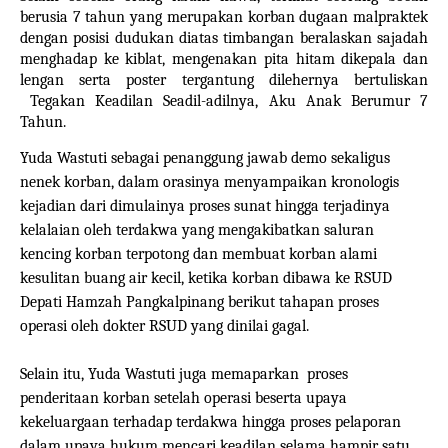
berusia 7 tahun yang merupakan korban dugaan malpraktek
dengan posisi
dudukan diatas timbangan beralaskan sajadah
menghadap ke kiblat, mengenakan pita hitam dikepala dan
lengan serta poster tergantung dilehernya bertuliskan
Tegakan Keadilan Seadil-adilnya, Aku Anak Berumur 7
Tahun.
Yuda Wastuti sebagai penanggung jawab demo sekaligus
nenek korban, dalam orasinya menyampaikan kronologis
kejadian dari dimulainya proses sunat hingga terjadinya
kelalaian oleh terdakwa yang mengakibatkan saluran
kencing korban terpotong dan membuat korban alami
kesulitan buang air kecil, ketika korban dibawa ke RSUD
Depati Hamzah Pangkalpinang berikut tahapan proses
operasi oleh dokter RSUD yang dinilai gagal.
Selain itu, Yuda Wastuti juga memaparkan
proses
penderitaan korban setelah operasi beserta upaya
kekeluargaan terhadap terdakwa hingga proses pelaporan
dalam upaya hukum mencari keadilan selama hampir satu