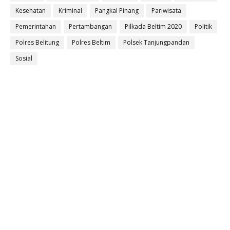
Kesehatan
Kriminal
Pangkal Pinang
Pariwisata
Pemerintahan
Pertambangan
Pilkada Beltim 2020
Politik
Polres Belitung
Polres Beltim
Polsek Tanjungpandan
Sosial