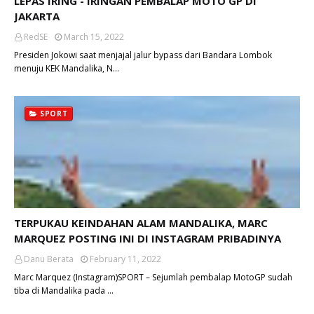
LEPAS IRING - IRINGAN PEMBALAP MOTO GP DI
JAKARTA
RedSE
March 15, 2022
Presiden Jokowi saat menjajal jalur bypass dari Bandara Lombok
menuju KEK Mandalika, N…
SPORT
TERPUKAU KEINDAHAN ALAM MANDALIKA, MARC
MARQUEZ POSTING INI DI INSTAGRAM PRIBADINYA
Danu Berata
February 11, 2022
Marc Marquez (Instagram)SPORT – Sejumlah pembalap MotoGP sudah
tiba di Mandalika pada …