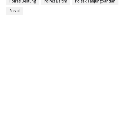
Polres Belitung
Polres Beltim
Polsek Tanjungpandan
Sosial