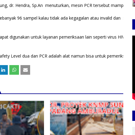
litung, dr. Hendra, Sp.An menuturkan, mesin PCR tersebut mampu me
sebanyak 96 sampel kalau tidak ada kegagalan atau invalid dan sehari
apat digunakan untuk layanan pemeriksaan lain seperti virus HIV, Sars,
afety Level dua dan PCR adalah alat namun bisa untuk pemeriksaan l