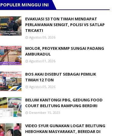
POPULER MINGGU INI
EVAKUASI 53 TON TIMAH MENDAPAT
PERLAWANAN SENGIT, POLISI VS SATLAP
TRICAKTI
Agustus 05, 2026
MOLOR, PROYEK KNMP SUNGAI PADANG
AMBURADUL
sus Aktif, RSUD dr. H. Marsidi Judono Kabupaten
Agustus 01, 2026
BOS AKAI DISEBUT SEBAGAI PEMILIK
engujian harus dikirim ke Labkesda Provinsi Bangka
TIMAH 12 TON
Agustus 05, 2026
BELUM KANTONGI PBG, GEDUNG FOOD
ih," ujarnya.
COURT BELITUNG RAMPUNG BERDIRI
Desember 15, 2023
VIDEO SYUR GUNAKAN LOGAT BELITUNG
ibu," lanjutnya.
HEBOHKAN MASYARAKAT, BEREDAR DI