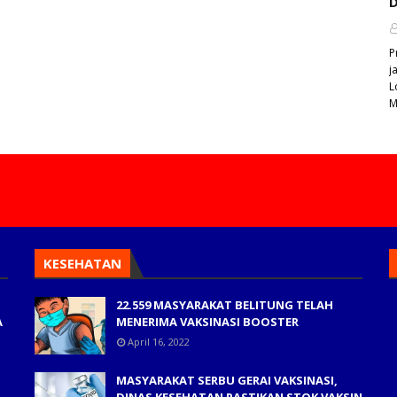
D
P
j
L
M
KESEHATAN
22.559 MASYARAKAT BELITUNG TELAH
A
MENERIMA VAKSINASI BOOSTER
April 16, 2022
MASYARAKAT SERBU GERAI VAKSINASI,