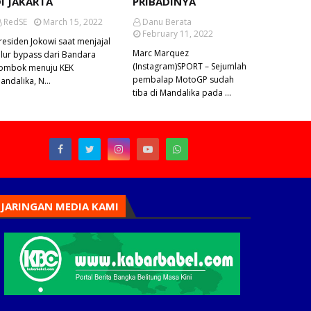
I JAKARTA
PRIBADINYA
RedSE
March 15, 2022
Danu Berata
February 11, 2022
residen Jokowi saat menjajal
Marc Marquez
alur bypass dari Bandara
(Instagram)SPORT – Sejumlah
ombok menuju KEK
pembalap MotoGP sudah
andalika, N…
tiba di Mandalika pada …
JARINGAN MEDIA KAMI