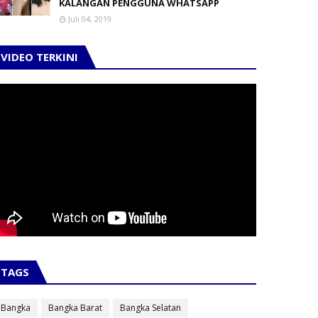
KALANGAN PENGGUNA WHATSAPP
lakukan pemeriksaan sebanyak 600 sampel per hari.
Juli 04, 2019
 bisa tujuh kali running pemeriksaan atau sebanyak 600
VIDEO TERKINI
 Malaria, Penyakit Infeksi Emerging (PIE) dan zat toksik
ain," tandasnya.
(rus)
TAGS
Bangka
Bangka Barat
Bangka Selatan