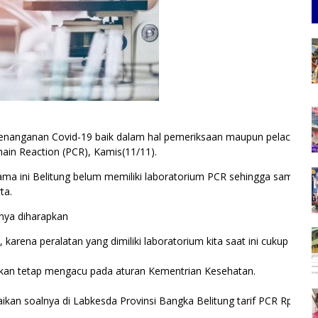
anganan Covid-19 baik dalam hal pemeriksaan maupun pelacakan ka
hain Reaction (PCR), Kamis(11/11).
lama ini Belitung belum memiliki laboratorium PCR sehingga sampel p
ta.
inya diharapkan
i, karena peralatan yang dimiliki laboratorium kita saat ini cukup cangg
akan tetap mengacu pada aturan Kementrian Kesehatan.
ikan soalnya di Labkesda Provinsi Bangka Belitung tarif PCR Rp. 285 r