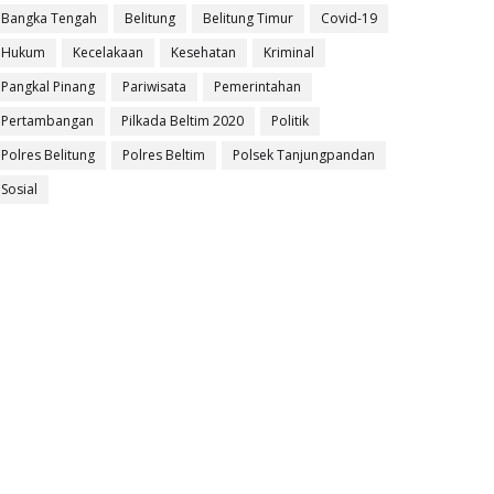
Bangka Tengah
Belitung
Belitung Timur
Covid-19
Hukum
Kecelakaan
Kesehatan
Kriminal
Pangkal Pinang
Pariwisata
Pemerintahan
Pertambangan
Pilkada Beltim 2020
Politik
Polres Belitung
Polres Beltim
Polsek Tanjungpandan
Sosial