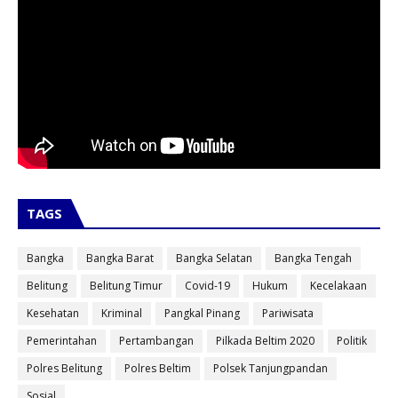
TAGS
Bangka
Bangka Barat
Bangka Selatan
Bangka Tengah
Belitung
Belitung Timur
Covid-19
Hukum
Kecelakaan
Kesehatan
Kriminal
Pangkal Pinang
Pariwisata
Pemerintahan
Pertambangan
Pilkada Beltim 2020
Politik
Polres Belitung
Polres Beltim
Polsek Tanjungpandan
Sosial