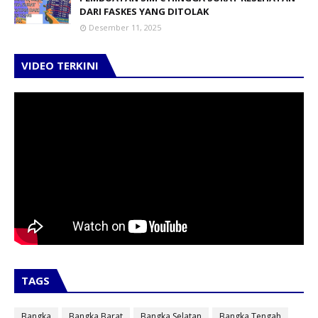
DARI FASKES YANG DITOLAK
Desember 11, 2025
VIDEO TERKINI
TAGS
Bangka
Bangka Barat
Bangka Selatan
Bangka Tengah