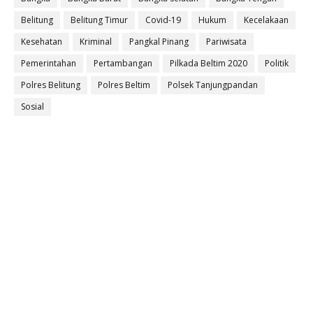
Belitung
Belitung Timur
Covid-19
Hukum
Kecelakaan
Kesehatan
Kriminal
Pangkal Pinang
Pariwisata
Pemerintahan
Pertambangan
Pilkada Beltim 2020
Politik
Polres Belitung
Polres Beltim
Polsek Tanjungpandan
Sosial