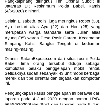
Pangkalpinang diringkus Tim Opsnal Subdit III
Jatanras Dit Reskrimum Polda Babel
, Kamis
(4/6/2020) dinihari.
Selain Elisabeth, polisi juga meringkus
Robet (38),
Ayu Lestari alias Ayu (22) dan Heri (25) yang
merupakan warga Gandaria serta Julian alias
Ayung (35) warga Desa Pasir Garam, Kecamatan
Simpang Katis, Bangka Tengah
di kediaman
masing-masing.
Dilansir SatamExpose.com dari situs resmi Polda
Babel, lima orang tersebut diduga sebagai
komplotan pelaku penggelapan mobil rental.
Setidaknya sudah sebanyak 43 unit mobil berbagai
merek dan tipe dirental dan digadaikan komplotan
ini.
Pengungkapan kasus penggelapan ini berawal dari
laporan pada 4 Juni 2020 dengan
nomor LP/B-
565/VI/2020/Babel/Spkt dan laporan pada 5 Juni