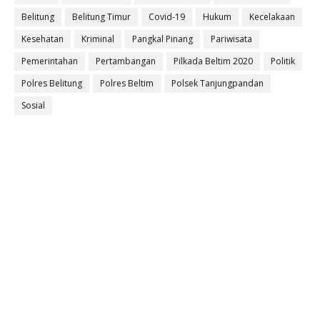
Belitung
Belitung Timur
Covid-19
Hukum
Kecelakaan
Kesehatan
Kriminal
Pangkal Pinang
Pariwisata
Pemerintahan
Pertambangan
Pilkada Beltim 2020
Politik
Polres Belitung
Polres Beltim
Polsek Tanjungpandan
Sosial