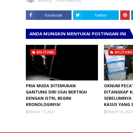
Tags:
Belitung
Polres Belitung
Facebook
Twitter
ANDA MUNGKIN MENYUKAI POSTINGAN INI
BELITUNG
BELITUNG
PRIA MUDA DITEMUKAN
OKNUM PECA
GANTUNG DIRI USAI BERTIKAI
DITANGKAP K
DENGAN ISTRI, BEGINI
SEBELUMNYA 
KRONOLOGINYA!
KASUS YANG 
March 19, 2021
March 18, 202