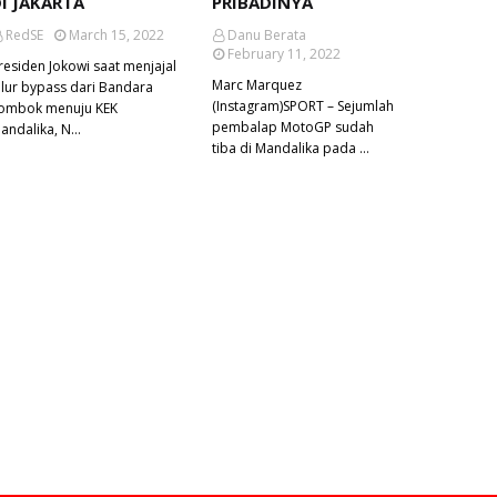
I JAKARTA
PRIBADINYA
RedSE
March 15, 2022
Danu Berata
February 11, 2022
residen Jokowi saat menjajal
Marc Marquez
alur bypass dari Bandara
(Instagram)SPORT – Sejumlah
ombok menuju KEK
pembalap MotoGP sudah
andalika, N…
tiba di Mandalika pada …