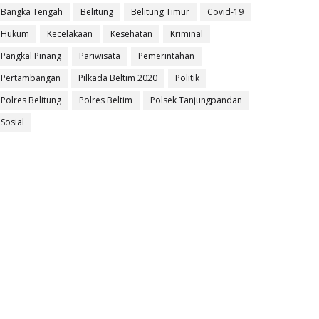
Bangka Tengah
Belitung
Belitung Timur
Covid-19
Hukum
Kecelakaan
Kesehatan
Kriminal
Pangkal Pinang
Pariwisata
Pemerintahan
Pertambangan
Pilkada Beltim 2020
Politik
Polres Belitung
Polres Beltim
Polsek Tanjungpandan
Sosial