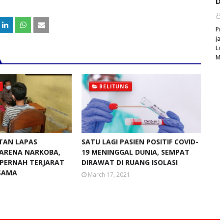
D
P
j
L
M
BELITUNG
TAN LAPAS
SATU LAGI PASIEN POSITIF COVID-
ARENA NARKOBA,
19 MENINGGAL DUNIA, SEMPAT
PERNAH TERJARAT
DIRAWAT DI RUANG ISOLASI
SAMA
March 17, 2021
1