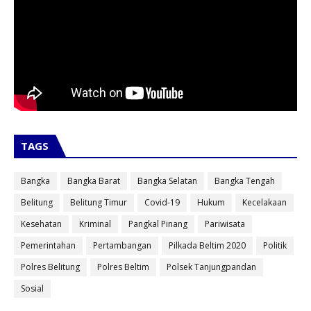
TAGS
Bangka
Bangka Barat
Bangka Selatan
Bangka Tengah
Belitung
Belitung Timur
Covid-19
Hukum
Kecelakaan
Kesehatan
Kriminal
Pangkal Pinang
Pariwisata
Pemerintahan
Pertambangan
Pilkada Beltim 2020
Politik
Polres Belitung
Polres Beltim
Polsek Tanjungpandan
Sosial