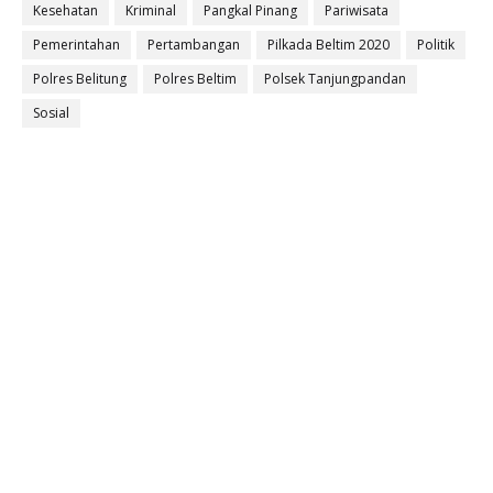
Kesehatan
Kriminal
Pangkal Pinang
Pariwisata
Pemerintahan
Pertambangan
Pilkada Beltim 2020
Politik
Polres Belitung
Polres Beltim
Polsek Tanjungpandan
Sosial