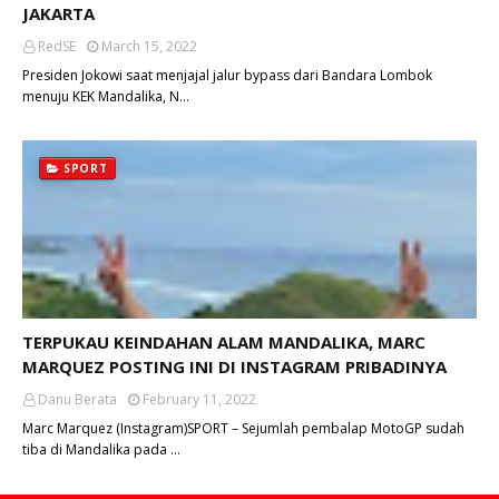
JAKARTA
RedSE
March 15, 2022
Presiden Jokowi saat menjajal jalur bypass dari Bandara Lombok
menuju KEK Mandalika, N…
SPORT
TERPUKAU KEINDAHAN ALAM MANDALIKA, MARC
MARQUEZ POSTING INI DI INSTAGRAM PRIBADINYA
Danu Berata
February 11, 2022
Marc Marquez (Instagram)SPORT – Sejumlah pembalap MotoGP sudah
tiba di Mandalika pada …