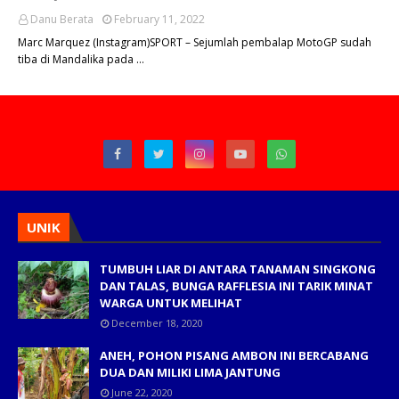
Danu Berata
February 11, 2022
Marc Marquez (Instagram)SPORT – Sejumlah pembalap MotoGP sudah
tiba di Mandalika pada …
UNIK
TUMBUH LIAR DI ANTARA TANAMAN SINGKONG
DAN TALAS, BUNGA RAFFLESIA INI TARIK MINAT
WARGA UNTUK MELIHAT
December 18, 2020
ANEH, POHON PISANG AMBON INI BERCABANG
DUA DAN MILIKI LIMA JANTUNG
June 22, 2020