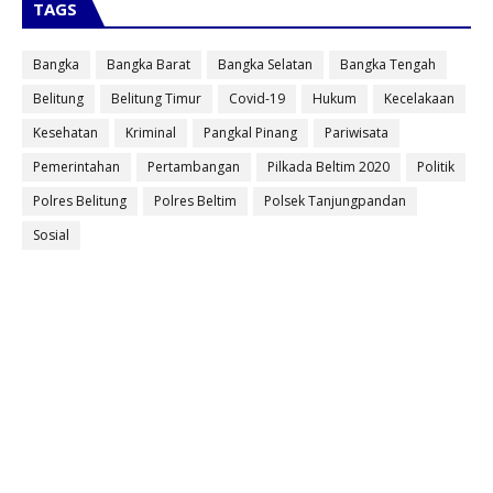
TAGS
Bangka
Bangka Barat
Bangka Selatan
Bangka Tengah
Belitung
Belitung Timur
Covid-19
Hukum
Kecelakaan
Kesehatan
Kriminal
Pangkal Pinang
Pariwisata
Pemerintahan
Pertambangan
Pilkada Beltim 2020
Politik
Polres Belitung
Polres Beltim
Polsek Tanjungpandan
Sosial