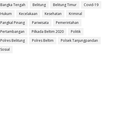
Bangka Tengah
Belitung
Belitung Timur
Covid-19
Hukum
Kecelakaan
Kesehatan
Kriminal
Pangkal Pinang
Pariwisata
Pemerintahan
Pertambangan
Pilkada Beltim 2020
Politik
Polres Belitung
Polres Beltim
Polsek Tanjungpandan
Sosial