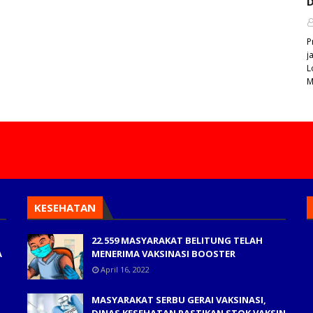
D
P
j
L
M
KESEHATAN
22.559 MASYARAKAT BELITUNG TELAH
A
MENERIMA VAKSINASI BOOSTER
April 16, 2022
MASYARAKAT SERBU GERAI VAKSINASI,