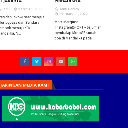
I JAKARTA
PRIBADINYA
RedSE
March 15, 2022
Danu Berata
February 11, 2022
residen Jokowi saat menjajal
Marc Marquez
alur bypass dari Bandara
(Instagram)SPORT – Sejumlah
ombok menuju KEK
pembalap MotoGP sudah
andalika, N…
tiba di Mandalika pada …
JARINGAN MEDIA KAMI