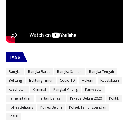
TAGS
Bangka
Bangka Barat
Bangka Selatan
Bangka Tengah
Belitung
Belitung Timur
Covid-19
Hukum
Kecelakaan
Kesehatan
Kriminal
Pangkal Pinang
Pariwisata
Pemerintahan
Pertambangan
Pilkada Beltim 2020
Politik
Polres Belitung
Polres Beltim
Polsek Tanjungpandan
Sosial