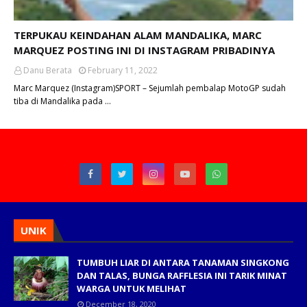
TERPUKAU KEINDAHAN ALAM MANDALIKA, MARC
MARQUEZ POSTING INI DI INSTAGRAM PRIBADINYA
Danu Berata
February 11, 2022
Marc Marquez (Instagram)SPORT – Sejumlah pembalap MotoGP sudah
tiba di Mandalika pada …
UNIK
TUMBUH LIAR DI ANTARA TANAMAN SINGKONG
DAN TALAS, BUNGA RAFFLESIA INI TARIK MINAT
WARGA UNTUK MELIHAT
December 18, 2020