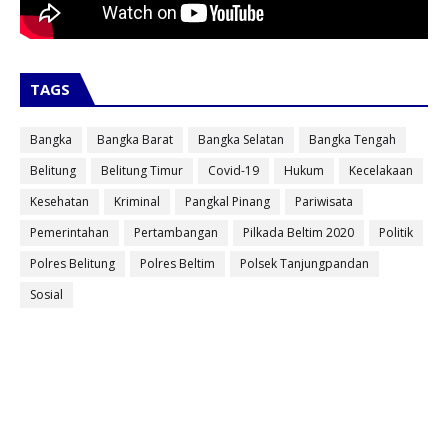
TAGS
Bangka
Bangka Barat
Bangka Selatan
Bangka Tengah
Belitung
Belitung Timur
Covid-19
Hukum
Kecelakaan
Kesehatan
Kriminal
Pangkal Pinang
Pariwisata
Pemerintahan
Pertambangan
Pilkada Beltim 2020
Politik
Polres Belitung
Polres Beltim
Polsek Tanjungpandan
Sosial