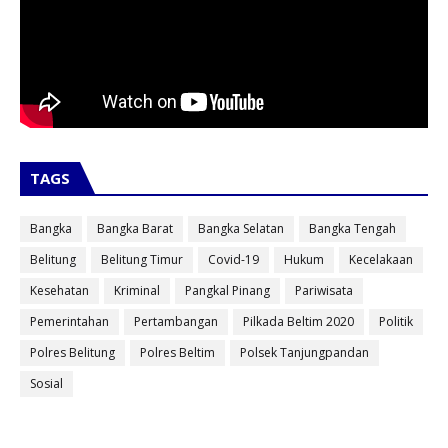
TAGS
Bangka
Bangka Barat
Bangka Selatan
Bangka Tengah
Belitung
Belitung Timur
Covid-19
Hukum
Kecelakaan
Kesehatan
Kriminal
Pangkal Pinang
Pariwisata
Pemerintahan
Pertambangan
Pilkada Beltim 2020
Politik
Polres Belitung
Polres Beltim
Polsek Tanjungpandan
Sosial