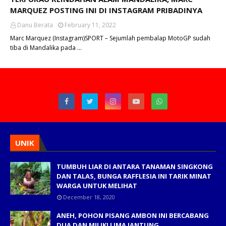
MARQUEZ POSTING INI DI INSTAGRAM PRIBADINYA
Danu Berata
February 11, 2022
Marc Marquez (Instagram)SPORT – Sejumlah pembalap MotoGP sudah
tiba di Mandalika pada …
UNIK
TUMBUH LIAR DI ANTARA TANAMAN SINGKONG
DAN TALAS, BUNGA RAFFLESIA INI TARIK MINAT
WARGA UNTUK MELIHAT
December 18, 2020
ANEH, POHON PISANG AMBON INI BERCABANG
DUA DAN MILIKI LIMA JANTUNG