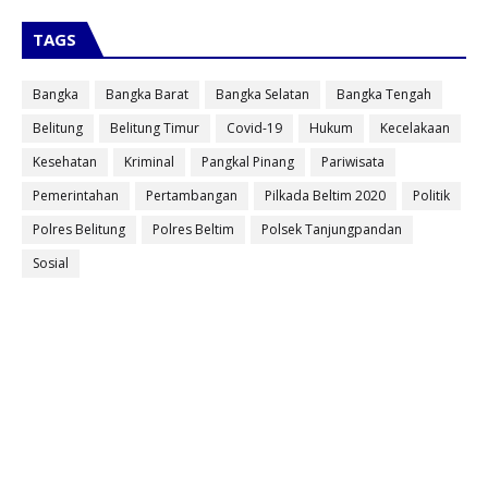
TAGS
Bangka
Bangka Barat
Bangka Selatan
Bangka Tengah
Belitung
Belitung Timur
Covid-19
Hukum
Kecelakaan
Kesehatan
Kriminal
Pangkal Pinang
Pariwisata
Pemerintahan
Pertambangan
Pilkada Beltim 2020
Politik
Polres Belitung
Polres Beltim
Polsek Tanjungpandan
Sosial