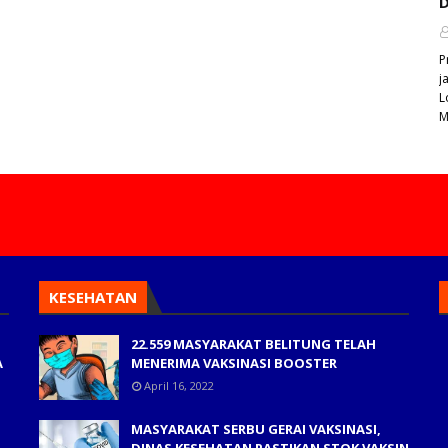
D
P
j
L
M
KESEHATAN
22.559 MASYARAKAT BELITUNG TELAH
A
MENERIMA VAKSINASI BOOSTER
April 16, 2022
MASYARAKAT SERBU GERAI VAKSINASI,