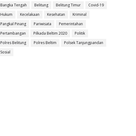
Bangka Tengah
Belitung
Belitung Timur
Covid-19
Hukum
Kecelakaan
Kesehatan
Kriminal
Pangkal Pinang
Pariwisata
Pemerintahan
Pertambangan
Pilkada Beltim 2020
Politik
Polres Belitung
Polres Beltim
Polsek Tanjungpandan
Sosial