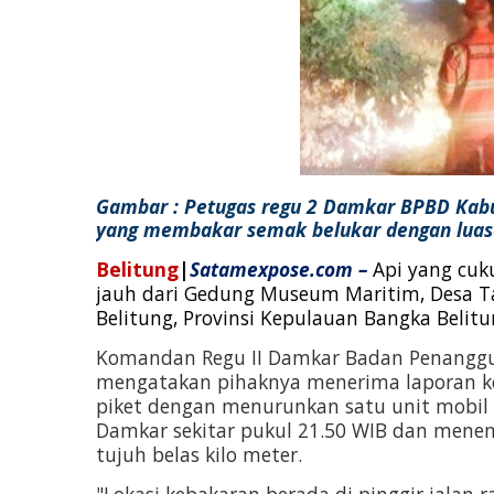
Gambar : Petugas regu 2 Damkar BPBD Kabu
yang membakar semak belukar dengan luasa
Belitung
|
Satamexpose.com –
Api yang cuk
jauh dari Gedung Museum Maritim, Desa Ta
Belitung, Provinsi Kepulauan Bangka Belitun
Komandan Regu II Damkar Badan Penanggul
mengatakan pihaknya menerima laporan k
piket dengan menurunkan satu unit mobil 
Damkar sekitar pukul 21.50 WIB dan menem
tujuh belas kilo meter.
"Lokasi kebakaran berada di pinggir jalan 