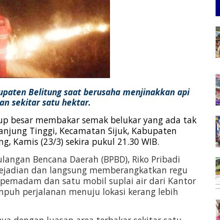
paten Belitung saat berusaha menjinakkan api
n sekitar satu hektar.
up besar membakar semak belukar yang ada tak
njung Tinggi, Kecamatan Sijuk, Kabupaten
g, Kamis (23/3) sekira pukul 21.30 WIB.
angan Bencana Daerah (BPBD), Riko Pribadi
ejadian dan langsung memberangkatkan regu
pemadam dan satu mobil suplai air dari Kantor
puh perjalanan menuju lokasi kerang lebih
raya dengan luasan area terbakar sekitar satu