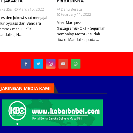
I JAKARTA
PRIBADINYA
RedSE
March 15, 2022
Danu Berata
February 11, 2022
residen Jokowi saat menjajal
Marc Marquez
alur bypass dari Bandara
(Instagram)SPORT – Sejumlah
ombok menuju KEK
pembalap MotoGP sudah
andalika, N…
tiba di Mandalika pada …
JARINGAN MEDIA KAMI