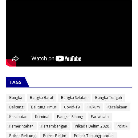
TAGS
Bangka
Bangka Barat
Bangka Selatan
Bangka Tengah
Belitung
Belitung Timur
Covid-19
Hukum
Kecelakaan
Kesehatan
Kriminal
Pangkal Pinang
Pariwisata
Pemerintahan
Pertambangan
Pilkada Beltim 2020
Politik
Polres Belitung
Polres Beltim
Polsek Tanjungpandan