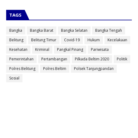
TAGS
Bangka
Bangka Barat
Bangka Selatan
Bangka Tengah
Belitung
Belitung Timur
Covid-19
Hukum
Kecelakaan
Kesehatan
Kriminal
Pangkal Pinang
Pariwisata
Pemerintahan
Pertambangan
Pilkada Beltim 2020
Politik
Polres Belitung
Polres Beltim
Polsek Tanjungpandan
Sosial