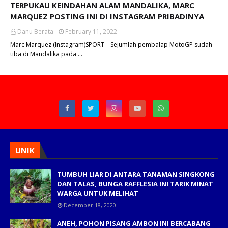
TERPUKAU KEINDAHAN ALAM MANDALIKA, MARC
MARQUEZ POSTING INI DI INSTAGRAM PRIBADINYA
Danu Berata
February 11, 2022
Marc Marquez (Instagram)SPORT – Sejumlah pembalap MotoGP sudah
tiba di Mandalika pada …
UNIK
TUMBUH LIAR DI ANTARA TANAMAN SINGKONG
DAN TALAS, BUNGA RAFFLESIA INI TARIK MINAT
WARGA UNTUK MELIHAT
December 18, 2020
ANEH, POHON PISANG AMBON INI BERCABANG