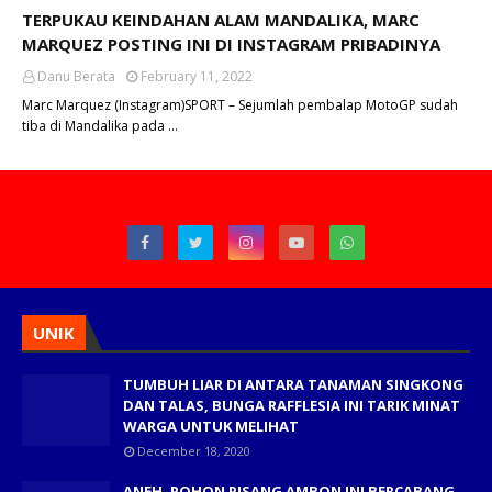
TERPUKAU KEINDAHAN ALAM MANDALIKA, MARC
MARQUEZ POSTING INI DI INSTAGRAM PRIBADINYA
Danu Berata
February 11, 2022
Marc Marquez (Instagram)SPORT – Sejumlah pembalap MotoGP sudah
tiba di Mandalika pada …
UNIK
TUMBUH LIAR DI ANTARA TANAMAN SINGKONG
DAN TALAS, BUNGA RAFFLESIA INI TARIK MINAT
WARGA UNTUK MELIHAT
December 18, 2020
ANEH, POHON PISANG AMBON INI BERCABANG