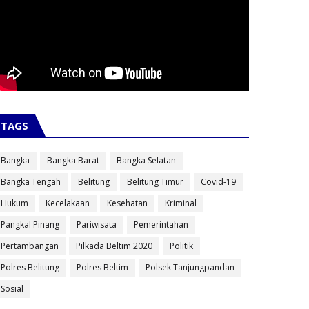
TAGS
Bangka
Bangka Barat
Bangka Selatan
Bangka Tengah
Belitung
Belitung Timur
Covid-19
Hukum
Kecelakaan
Kesehatan
Kriminal
Pangkal Pinang
Pariwisata
Pemerintahan
Pertambangan
Pilkada Beltim 2020
Politik
Polres Belitung
Polres Beltim
Polsek Tanjungpandan
Sosial