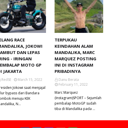
ELANG RACE
TERPUKAU
MANDALIKA, JOKOWI
KEINDAHAN ALAM
SAMBUT DAN LEPAS
MANDALIKA, MARC
RING - IRINGAN
MARQUEZ POSTING
PEMBALAP MOTO GP
INI DI INSTAGRAM
I JAKARTA
PRIBADINYA
RedSE
March 15, 2022
Danu Berata
February 11, 2022
residen Jokowi saat menjajal
Marc Marquez
alur bypass dari Bandara
(Instagram)SPORT – Sejumlah
ombok menuju KEK
pembalap MotoGP sudah
andalika, N…
tiba di Mandalika pada …