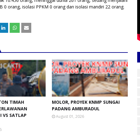
yak 10.456 orang, meninggal dunia 261 orang, sedang menjalani
 0 orang, isolasi PPKM 0 orang dan isolasi mandiri 22 orang.
 TON TIMAH
MOLOR, PROYEK KNMP SUNGAI
ERLAWANAN
PADANG AMBURADUL
SI VS SATLAP
August 01, 2026
6