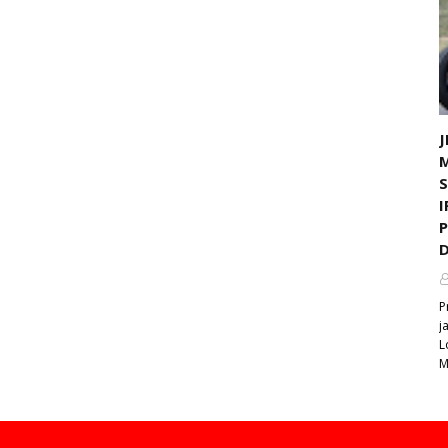
J
I
D
P
j
L
M