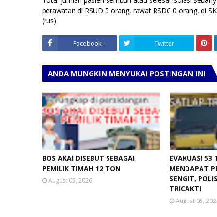
Total jumlah pasien sembuh atau selesai isolasi seban
perawatan di RSUD 5 orang, rawat RSDC 0 orang, di SKB
(rus)
Facebook
Twitter
ANDA MUNGKIN MENYUKAI POSTINGAN INI
BOS AKAI DISEBUT SEBAGAI
EVAKUASI 53
PEMILIK TIMAH 12 TON
MENDAPAT P
SENGIT, POLI
August 05, 2026
TRICAKTI
August 05, 202