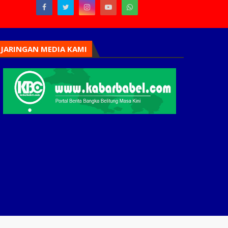
JARINGAN MEDIA KAMI
Home
Tim Redaksi
Periklanan
Karir
Pedoman Siber