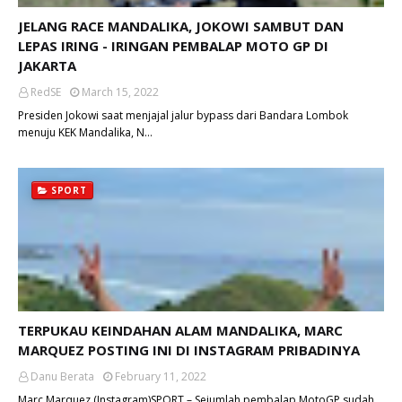
JELANG RACE MANDALIKA, JOKOWI SAMBUT DAN
LEPAS IRING - IRINGAN PEMBALAP MOTO GP DI
JAKARTA
RedSE
March 15, 2022
Presiden Jokowi saat menjajal jalur bypass dari Bandara Lombok
menuju KEK Mandalika, N…
SPORT
TERPUKAU KEINDAHAN ALAM MANDALIKA, MARC
MARQUEZ POSTING INI DI INSTAGRAM PRIBADINYA
Danu Berata
February 11, 2022
Marc Marquez (Instagram)SPORT – Sejumlah pembalap MotoGP sudah