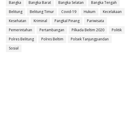
Bangka
Bangka Barat
Bangka Selatan
Bangka Tengah
Belitung
Belitung Timur
Covid-19
Hukum
Kecelakaan
Kesehatan
Kriminal
Pangkal Pinang
Pariwisata
Pemerintahan
Pertambangan
Pilkada Beltim 2020
Politik
Polres Belitung
Polres Beltim
Polsek Tanjungpandan
Sosial