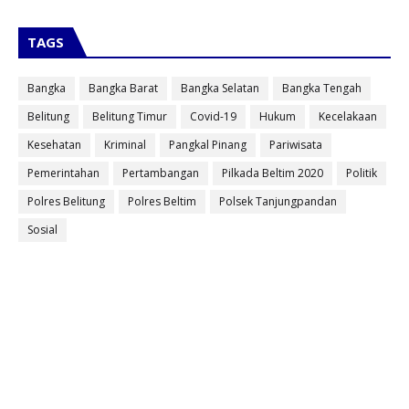
TAGS
Bangka
Bangka Barat
Bangka Selatan
Bangka Tengah
Belitung
Belitung Timur
Covid-19
Hukum
Kecelakaan
Kesehatan
Kriminal
Pangkal Pinang
Pariwisata
Pemerintahan
Pertambangan
Pilkada Beltim 2020
Politik
Polres Belitung
Polres Beltim
Polsek Tanjungpandan
Sosial