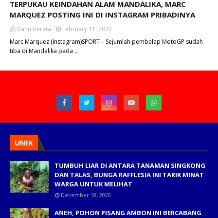
TERPUKAU KEINDAHAN ALAM MANDALIKA, MARC
MARQUEZ POSTING INI DI INSTAGRAM PRIBADINYA
Danu Berata
February 11, 2022
Marc Marquez (Instagram)SPORT – Sejumlah pembalap MotoGP sudah
tiba di Mandalika pada …
UNIK
TUMBUH LIAR DI ANTARA TANAMAN SINGKONG
DAN TALAS, BUNGA RAFFLESIA INI TARIK MINAT
WARGA UNTUK MELIHAT
December 18, 2020
ANEH, POHON PISANG AMBON INI BERCABANG