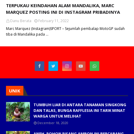
TERPUKAU KEINDAHAN ALAM MANDALIKA, MARC
MARQUEZ POSTING INI DI INSTAGRAM PRIBADINYA
Danu Berata
February 11, 2022
Marc Marquez (Instagram)SPORT – Sejumlah pembalap MotoGP sudah
tiba di Mandalika pada …
UNIK
TUMBUH LIAR DI ANTARA TANAMAN SINGKONG
DAN TALAS, BUNGA RAFFLESIA INI TARIK MINAT
WARGA UNTUK MELIHAT
December 18, 2020
ANEH, POHON PISANG AMBON INI BERCABANG