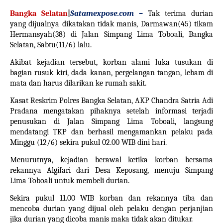
Bangka Selatan
|
Satamexpose.com –
Tak terima durian
yang dijualnya dikatakan tidak manis, Darmawan(45) tikam
Hermansyah(38) di Jalan Simpang Lima Toboali, Bangka
Selatan, Sabtu(11/6) lalu.
Akibat kejadian tersebut, korban alami luka tusukan di
bagian rusuk kiri, dada kanan, pergelangan tangan, lebam di
mata dan harus dilarikan ke rumah sakit.
Kasat Reskrim Polres Bangka Selatan, AKP Chandra Satria Adi
Pradana mengatakan pihaknya setelah informasi terjadi
penusukan di Jalan Simpang Lima
Toboali
, langsung
mendatangi TKP dan berhasil mengamankan pelaku pada
Minggu (12/6) sekira pukul 02.00 WIB dini hari.
Menurutnya, kejadian berawal ketika korban bersama
rekannya Algifari dari Desa Keposang, menuju Simpang
Lima
Toboali
untuk membeli
durian
.
Sekira pukul 11.00 WIB korban dan rekannya tiba dan
mencoba durian yang dijual oleh pelaku dengan perjanjian
jika durian yang dicoba manis maka tidak akan ditukar.