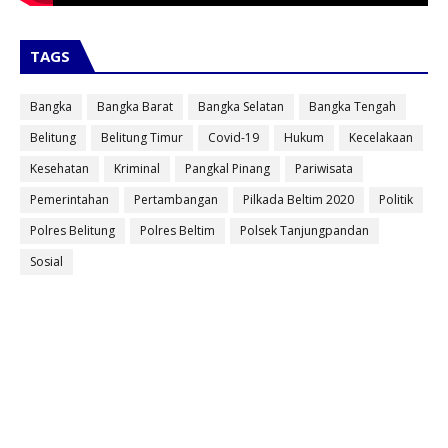
TAGS
Bangka
Bangka Barat
Bangka Selatan
Bangka Tengah
Belitung
Belitung Timur
Covid-19
Hukum
Kecelakaan
Kesehatan
Kriminal
Pangkal Pinang
Pariwisata
Pemerintahan
Pertambangan
Pilkada Beltim 2020
Politik
Polres Belitung
Polres Beltim
Polsek Tanjungpandan
Sosial