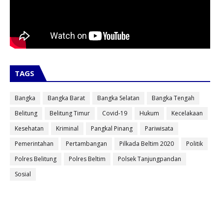
TAGS
Bangka
Bangka Barat
Bangka Selatan
Bangka Tengah
Belitung
Belitung Timur
Covid-19
Hukum
Kecelakaan
Kesehatan
Kriminal
Pangkal Pinang
Pariwisata
Pemerintahan
Pertambangan
Pilkada Beltim 2020
Politik
Polres Belitung
Polres Beltim
Polsek Tanjungpandan
Sosial