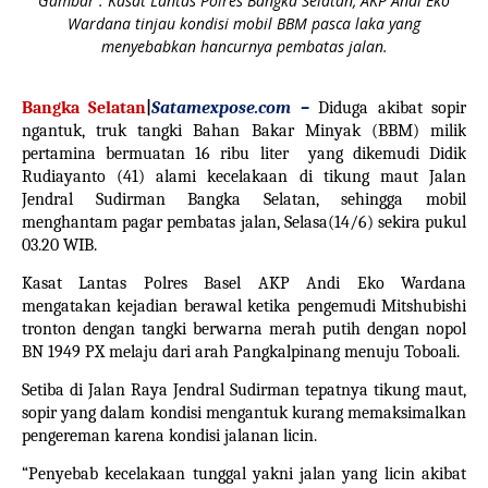
Gambar : Kasat Lantas Polres Bangka Selatan, AKP Andi Eko
Wardana tinjau kondisi mobil BBM pasca laka yang
menyebabkan hancurnya pembatas jalan.
Bangka Selatan
|
Satamexpose.com –
Diduga akibat sopir
ngantuk, truk tangki Bahan Bakar Minyak (BBM) milik
pertamina bermuatan 16 ribu liter
yang dikemudi Didik
Rudiayanto (41) alami kecelakaan di tikung maut Jalan
Jendral Sudirman
Bangka Selatan
, sehingga mobil
menghantam pagar pembatas jalan, Selasa(14/6) sekira pukul
03.20 WIB.
Kasat Lantas Polres Basel AKP Andi Eko Wardana
mengatakan kejadian berawal ketika pengemudi Mitshubishi
tronton dengan tangki berwarna merah putih dengan nopol
BN 1949 PX melaju dari arah Pangkalpinang menuju Toboali.
Setiba di Jalan Raya Jendral Sudirman tepatnya tikung maut,
sopir yang dalam kondisi mengantuk kurang memaksimalkan
pengereman karena kondisi jalanan licin.
“Penyebab kecelakaan tunggal yakni jalan yang licin akibat