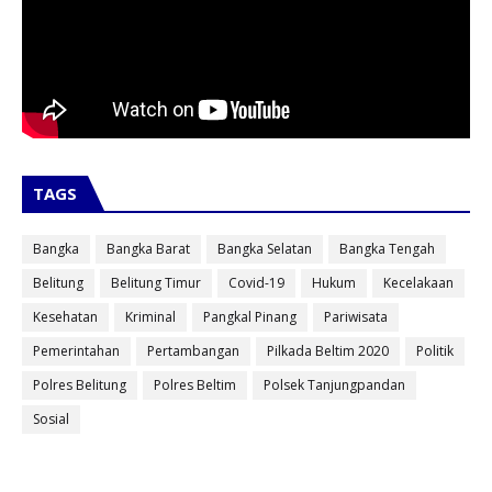
TAGS
Bangka
Bangka Barat
Bangka Selatan
Bangka Tengah
Belitung
Belitung Timur
Covid-19
Hukum
Kecelakaan
Kesehatan
Kriminal
Pangkal Pinang
Pariwisata
Pemerintahan
Pertambangan
Pilkada Beltim 2020
Politik
Polres Belitung
Polres Beltim
Polsek Tanjungpandan
Sosial