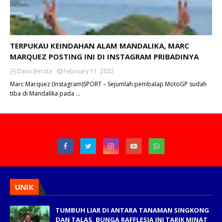
TERPUKAU KEINDAHAN ALAM MANDALIKA, MARC
MARQUEZ POSTING INI DI INSTAGRAM PRIBADINYA
Danu Berata
February 11, 2022
Marc Marquez (Instagram)SPORT – Sejumlah pembalap MotoGP sudah
tiba di Mandalika pada …
UNIK
TUMBUH LIAR DI ANTARA TANAMAN SINGKONG
DAN TALAS, BUNGA RAFFLESIA INI TARIK MINAT