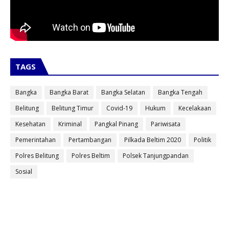
TAGS
Bangka
Bangka Barat
Bangka Selatan
Bangka Tengah
Belitung
Belitung Timur
Covid-19
Hukum
Kecelakaan
Kesehatan
Kriminal
Pangkal Pinang
Pariwisata
Pemerintahan
Pertambangan
Pilkada Beltim 2020
Politik
Polres Belitung
Polres Beltim
Polsek Tanjungpandan
Sosial