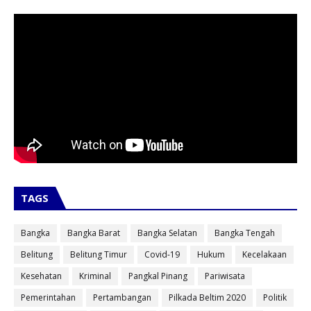
TAGS
Bangka
Bangka Barat
Bangka Selatan
Bangka Tengah
Belitung
Belitung Timur
Covid-19
Hukum
Kecelakaan
Kesehatan
Kriminal
Pangkal Pinang
Pariwisata
Pemerintahan
Pertambangan
Pilkada Beltim 2020
Politik