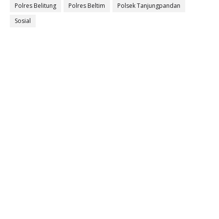
Polres Belitung
Polres Beltim
Polsek Tanjungpandan
Sosial