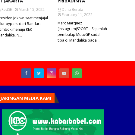
I JAKARTA
PRIBADINYA
RedSE
March 15, 2022
Danu Berata
February 11, 2022
residen Jokowi saat menjajal
Marc Marquez
alur bypass dari Bandara
(Instagram)SPORT – Sejumlah
ombok menuju KEK
pembalap MotoGP sudah
andalika, N…
tiba di Mandalika pada …
JARINGAN MEDIA KAMI