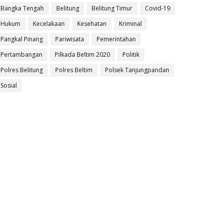
Bangka Tengah
Belitung
Belitung Timur
Covid-19
Hukum
Kecelakaan
Kesehatan
Kriminal
Pangkal Pinang
Pariwisata
Pemerintahan
Pertambangan
Pilkada Beltim 2020
Politik
Polres Belitung
Polres Beltim
Polsek Tanjungpandan
Sosial