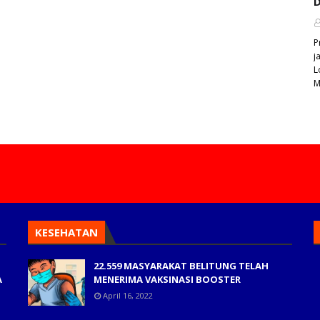
D
P
j
L
M
KESEHATAN
22.559 MASYARAKAT BELITUNG TELAH
A
MENERIMA VAKSINASI BOOSTER
April 16, 2022