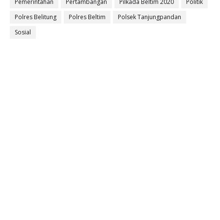
Pemerintahan
Pertambangan
Pilkada Beltim 2020
Politik
Polres Belitung
Polres Beltim
Polsek Tanjungpandan
Sosial