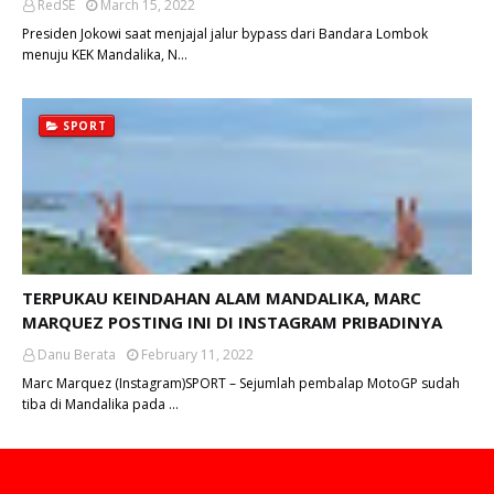
RedSE
March 15, 2022
Presiden Jokowi saat menjajal jalur bypass dari Bandara Lombok
menuju KEK Mandalika, N…
SPORT
TERPUKAU KEINDAHAN ALAM MANDALIKA, MARC
MARQUEZ POSTING INI DI INSTAGRAM PRIBADINYA
Danu Berata
February 11, 2022
Marc Marquez (Instagram)SPORT – Sejumlah pembalap MotoGP sudah
tiba di Mandalika pada …