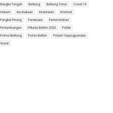
Bangka Tengah
Belitung
Belitung Timur
Covid-19
Hukum
Kecelakaan
Kesehatan
Kriminal
Pangkal Pinang
Pariwisata
Pemerintahan
Pertambangan
Pilkada Beltim 2020
Politik
Polres Belitung
Polres Beltim
Polsek Tanjungpandan
Sosial