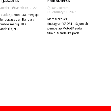
I JAKARTA
PRIBADINYA
RedSE
March 15, 2022
Danu Berata
February 11, 2022
residen Jokowi saat menjajal
Marc Marquez
alur bypass dari Bandara
(Instagram)SPORT – Sejumlah
ombok menuju KEK
pembalap MotoGP sudah
andalika, N…
tiba di Mandalika pada …