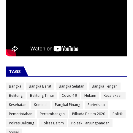
TAGS
Bangka
Bangka Barat
Bangka Selatan
Bangka Tengah
Belitung
Belitung Timur
Covid-19
Hukum
Kecelakaan
Kesehatan
Kriminal
Pangkal Pinang
Pariwisata
Pemerintahan
Pertambangan
Pilkada Beltim 2020
Politik
Polres Belitung
Polres Beltim
Polsek Tanjungpandan
Sosial