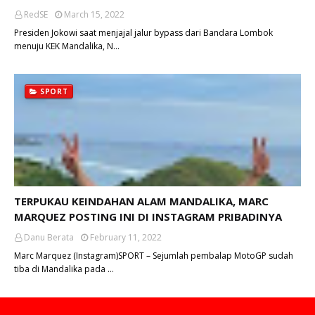
RedSE
March 15, 2022
Presiden Jokowi saat menjajal jalur bypass dari Bandara Lombok
menuju KEK Mandalika, N…
SPORT
TERPUKAU KEINDAHAN ALAM MANDALIKA, MARC
MARQUEZ POSTING INI DI INSTAGRAM PRIBADINYA
Danu Berata
February 11, 2022
Marc Marquez (Instagram)SPORT – Sejumlah pembalap MotoGP sudah
tiba di Mandalika pada …