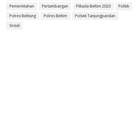
Pemerintahan
Pertambangan
Pilkada Beltim 2020
Politik
Polres Belitung
Polres Beltim
Polsek Tanjungpandan
Sosial