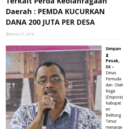
Terkait Perda Keolahragaan
Daerah : PEMDA KUCURKAN
DANA 200 JUTA PER DESA
Maret 27, 2016
Simpan
g
Pesak,
SX –
Dinas
Pemuda
dan Olah
Raga
(Dispora)
Kabupat
en
Belitung
Timur
menarge